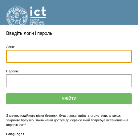
Service
Введіть логін і пароль.
d’Authentification
Логін:
П
ароль:
З метою надійного рівня безпеки, будь ласка, вийдіть із системи, а також
закрийте браузер, закінчивши доступ до сервісу який потребує встановлення
справжності!
Languages: