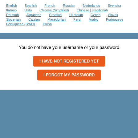
English
Spanish
French
Russian
Nederlands
Svenska
Italiano
Urdu
Chinese (Simplified)
Chinese (Traditional)
Deutsch
Japanese
Croatian
Ukranian
Czech
Slovak
Slovenian
Catalan
Macedonian
Farsi
Arabic
Portuguese
Portuguese (Brazil)
Polish
You do not have your username or your password